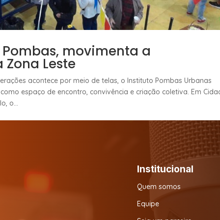
do Pombas, movimenta a
 Zona Leste
rações acontece por meio de telas, o Instituto Pombas Urbanas
como espaço de encontro, convivência e criação coletiva. Em Cida
, o...
Institucional
Quem somos
Equipe