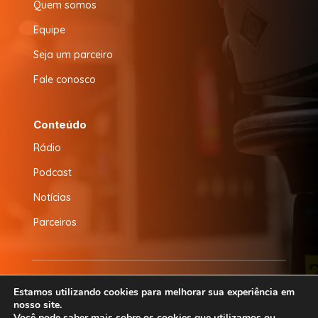
Quem somos
Equipe
Seja um parceiro
Fale conosco
Conteúdo
Rádio
Podcast
Notícias
Parceiros
© 2026 Radio Baruk FM | Desenvolvido por
CS
Estamos utilizando cookies para melhorar sua experiência em
nosso site.
Design
Você pode saber mais sobre os cookies que utilizamos ou