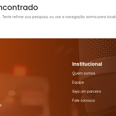
ncontrado
. Tente refinar sua pesquisa, ou use a navegação acima para local
Institucional
Quem somos
Equipe
Seja um parceiro
Fale conosco
e.