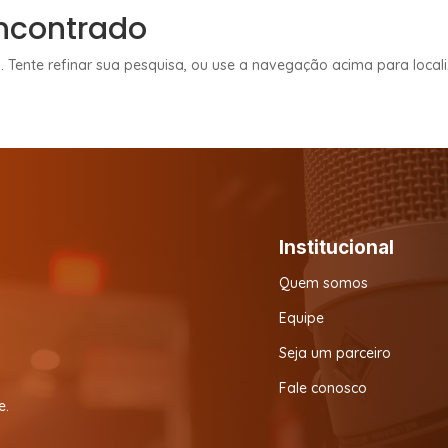
ncontrado
. Tente refinar sua pesquisa, ou use a navegação acima para local
Institucional
Quem somos
Equipe
Seja um parceiro
Fale conosco
e.