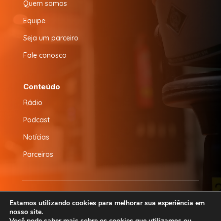
Quem somos
Equipe
Seja um parceiro
Fale conosco
Conteúdo
Rádio
Podcast
Notícias
Parceiros
© 2026 Radio Baruk FM | Desenvolvido por
CS
Estamos utilizando cookies para melhorar sua experiência em
nosso site.
Design
Você pode saber mais sobre os cookies que utilizamos ou