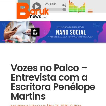
Vozes no Palco –
Entrevista com a
Escritora Penélope
Martins
por
Afranio Wanderley
|
fev 24, 2026
|
Cultura